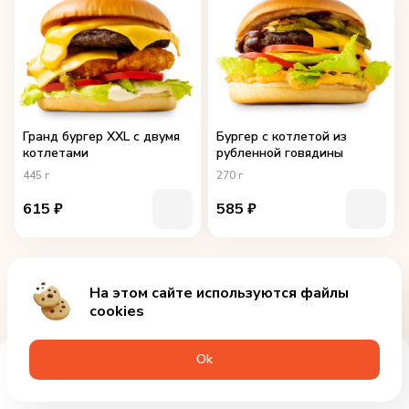
Гранд бургер XXL с двумя
Бургер с котлетой из
котлетами
рубленной говядины
445
г
270
г
615
₽
585
₽
На этом сайте используются файлы
cookies
Оk
Меню
Акции
Профиль
Корзина