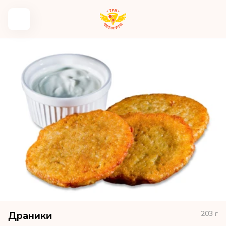
Драники
203
г