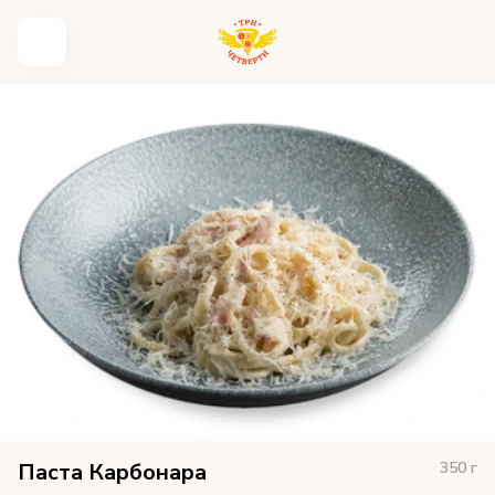
Паста Карбонара
350
г