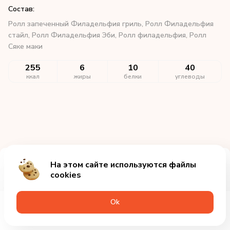
Состав:
Ролл запеченный Филадельфия гриль,
Ролл Филадельфия
стайл,
Ролл Филадельфия Эби,
Ролл филадельфия,
Ролл
Сяке маки
255
6
10
40
ккал
жиры
белки
углеводы
На этом сайте используются файлы
Добавить за 1905₽
cookies
Оk
Меню
Акции
Профиль
Корзина