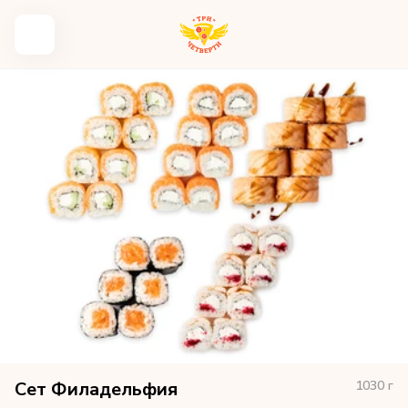
Сет Филадельфия
1030
г