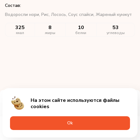
Состав:
Водоросли нори,
Рис,
Лосось,
Соус спайси,
Жареный кунжут
325
8
10
53
ккал
жиры
белки
углеводы
На этом сайте используются файлы
Добавить за 355₽
cookies
Оk
Меню
Акции
Профиль
Корзина